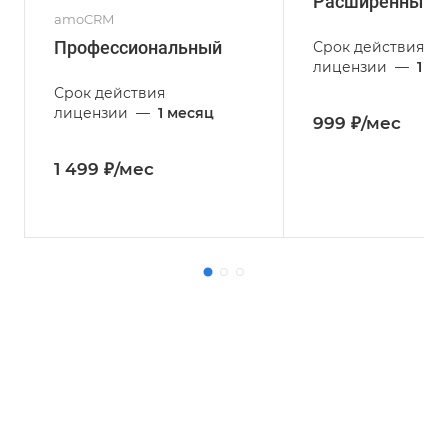
Расширенный
amoCRM
Профессиональный
Срок действия
лицензии
—
1 м
Срок действия
лицензии
—
1 месяц
999 ₽/мес
1 499 ₽/мес