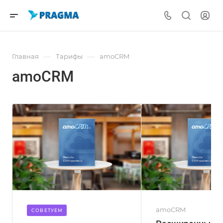
—
—
Главная
Тарифы
amoCRM
amoCRM
amoCRM
CОВЕТУЕМ