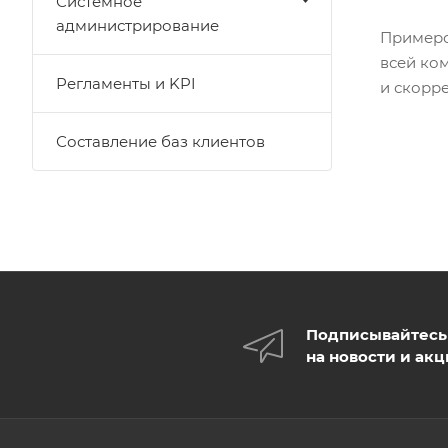
Системное
администрирование
Примеро
всей ко
Регламенты и KPI
и скорр
Составление баз клиентов
Подписывайтесь
на новости и ак