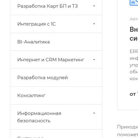
Разработка Карт БП и ТЗ
Авт
Интеграция с 1С
Вн
си
BI-Аналитика
ER
ин
Интернет и CRM Маркетинг
упр
об
Разработка модулей
кон
от
Консалтинг
Информационная
безопасность
Приходи
поможет