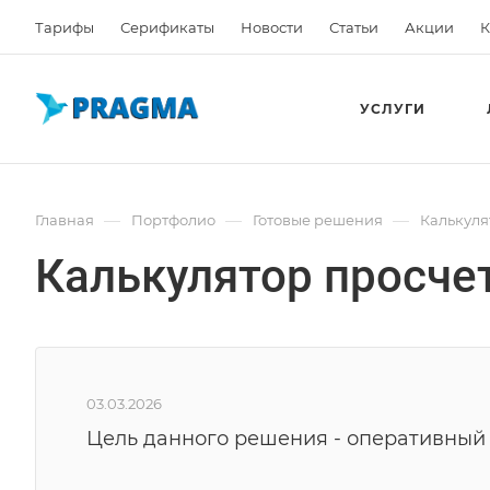
Тарифы
Серификаты
Новости
Статьи
Акции
К
УСЛУГИ
—
—
—
Главная
Портфолио
Готовые решения
Калькуля
Калькулятор просче
03.03.2026
Цель данного решения - оперативный 