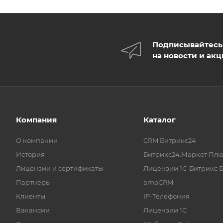
Подписывайтесь
на новости и ак
Компания
Каталог
О компании
CRM Битрикс24
История
Битрикс24.Маркет Плю
Лицензии и сертификаты
Лицензии 1С-Битрикс 
Партнеры
amoCRM
Клиенты
IP-Телефония
Вакансии
Лицензии 1С