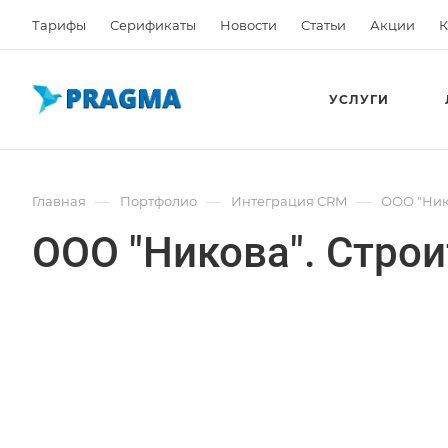
Тарифы
Серификаты
Новости
Статьи
Акции
К
УСЛУГИ
—
—
—
Главная
Портфолио
Интеграция CRM
ООО "Ник
ООО "Никова". Стро