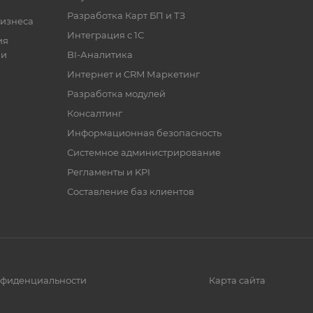
Разработка Карт БП и ТЗ
бизнеса
Интеграция с 1С
ия
ии
BI-Аналитика
Интернет и CRM Маркетинг
Разработка модулей
Консалтинг
Информационная безопасность
Системное администрирование
Регламенты и KPI
Составление баз клиентов
нфиденциальности
Карта сайта