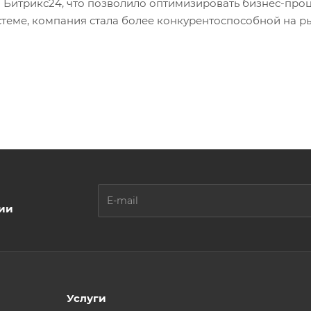
Битрикс24, что позволило оптимизировать бизнес-про
теме, компания стала более конкурентоспособной на ры
ции
Услуги