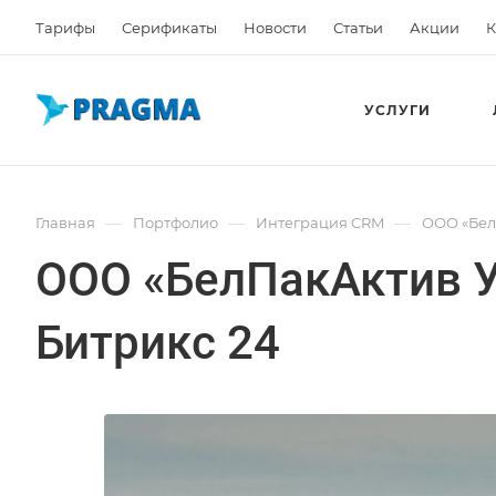
Тарифы
Серификаты
Новости
Статьи
Акции
К
УСЛУГИ
—
—
—
Главная
Портфолио
Интеграция CRM
ООО «Бел
ООО «БелПакАктив 
Битрикс 24