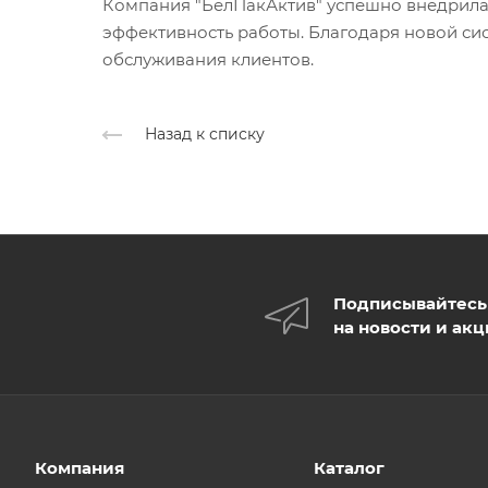
Компания "БелПакАктив" успешно внедрила 
эффективность работы. Благодаря новой сис
обслуживания клиентов.
Назад к списку
Подписывайтесь
на новости и ак
Компания
Каталог