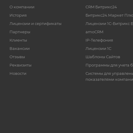
О компании
CRM Битрикс24
История
Битрикс24.Маркет Плю
Лицензии и сертификаты
Лицензии 1С-Битрикс 
Партнеры
amoCRM
Клиенты
IP-Телефония
Вакансии
Лицензии 1С
Отзывы
Шаблоны Сайтов
Реквизиты
Программы для учета 
Новости
Системы для управлен
показателями компан