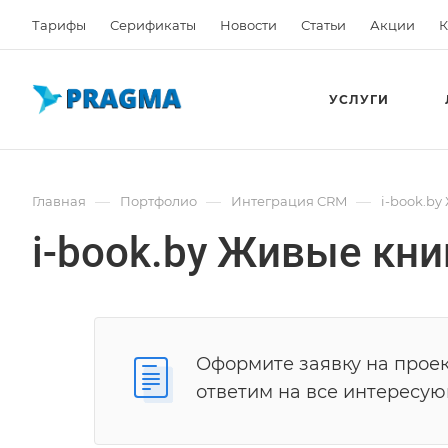
Тарифы
Серификаты
Новости
Статьи
Акции
К
УСЛУГИ
—
—
—
Главная
Портфолио
Интеграция CRM
i-book.by
i-book.by Живые кни
Оформите заявку на проек
ответим на все интересу