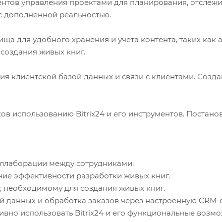
тов управления проектами для планирования, отслежив
с дополненной реальностью.
ища для удобного хранения и учета контента, таких как
создания живых книг.
я клиентской базой данных и связи с клиентами. Созд
в использованию Bitrix24 и его инструментов. Постано
оллаборации между сотрудниками.
ие эффективности разработки живых книг.
ту, необходимому для создания живых книг.
й данных и обработка заказов через настроенную CRM-с
вно использовать Bitrix24 и его функциональные возмо