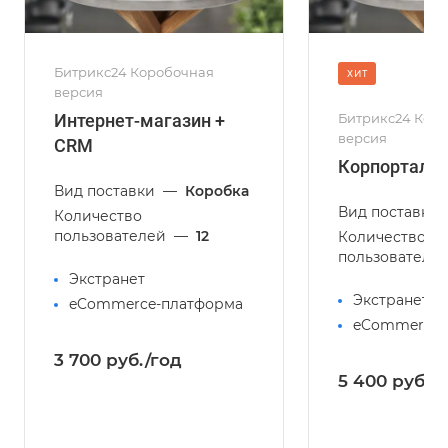
Битрикс24 Коробочная
ХИТ
версия
Интернет-магазин +
Битрикс24 Кор
версия
CRM
Корпортал 5
Вид поставки
—
Коробка
Вид поставки
Количество
пользователей
—
12
Количество
пользователе
Экстранет
Экстранет
eCommerce-платформа
eCommerce-
3 700 руб./год
5 400 руб./