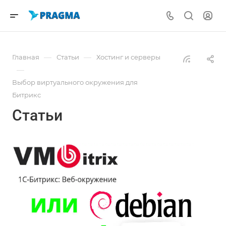
—
—
Главная
Статьи
Хостинг и серверы
—
Выбор виртуального окружения для
Битрикс
Статьи