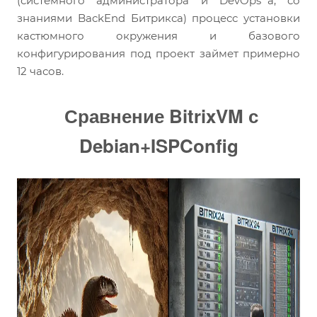
(системного администратора и DevOps`а, со
знаниями BackEnd Битрикса) процесс установки
кастюмного окружения и базового
конфигурирования под проект займет примерно
12 часов.
Сравнение BitrixVM с
Debian+ISPConfig