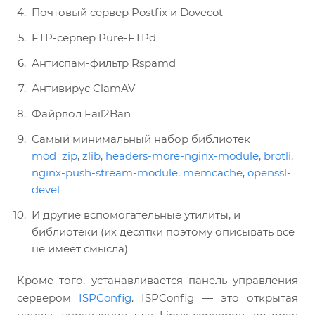
Почтовый сервер Postfix и Dovecot
FTP-сервер Pure-FTPd
Антиспам-фильтр Rspamd
Антивирус ClamAV
Файрвол Fail2Ban
Самый минимальный набор библиотек
mod_zip
,
zlib
,
headers-more-nginx-module
,
brotli
,
nginx-push-stream-module
,
memcache
,
openssl-
devel
И другие вспомогательные утилиты, и
библиотеки (их десятки поэтому описывать все
не имеет смысла)
Кроме того, устанавливается панель управления
сервером
ISPConfig
. ISPConfig — это открытая