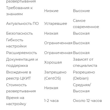
развертывания
Требования к
Низкие
Высокие
знаниям
Самое
Актуальность ПО
Устаревшее
современное
Безопасность
Низкая
Высокая
Гибкость
Ограниченная
Высокая
настройки
Расширяемость
Ограниченная
Высокая
Документация и
Зависят от
Хорошая
поддержка
специалиста
Вхождение в
Запрещено
Разрешено
реестр ЦКИТ
(CentOS)
(Debian)
Стоимость
Средняя/
Низкая
развертывания
Высокая
Время на
1-2 часа
Около 12 часов
настройку